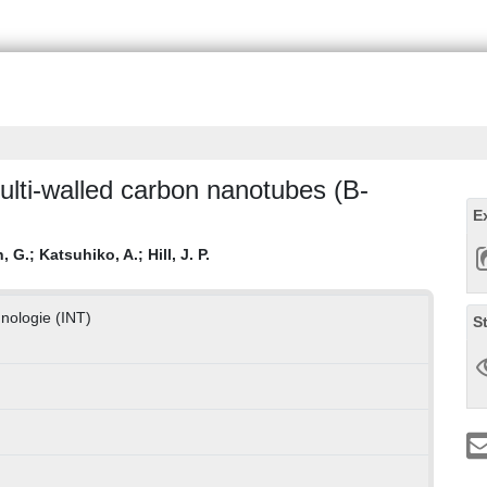
ulti-walled carbon nanotubes (B-
E
, G.
;
Katsuhiko, A.
;
Hill, J. P.
hnologie (INT)
S