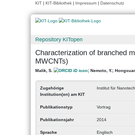
KIT
|
KIT-Bibliothek
|
Impressum
|
Datenschutz
Repository KITopen
Characterization of branched m
MWCNTs)
Malik, S.
;
Nemoto, Y.
;
Hongxuan
Zugehörige
Institut für Nanotec
Institution(en) am KIT
Publikationstyp
Vortrag
Publikationsjahr
2014
Sprache
Englisch