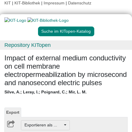
KIT
|
KIT-Bibliothek
|
Impressum
|
Datenschutz
Suche im KITopen-Katalog
Repository KITopen
Impact of external medium conductivity
on cell membrane
electropermeabilization by microsecond
and nanosecond electric pulses
Silve, A.
;
Leray, I.
;
Poignard, C.
;
Mir, L. M.
Export
Exportieren als ...