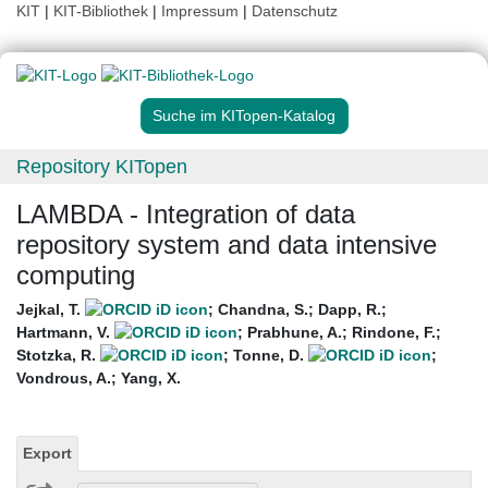
KIT
|
KIT-Bibliothek
|
Impressum
|
Datenschutz
Suche im KITopen-Katalog
Repository KITopen
LAMBDA - Integration of data
repository system and data intensive
computing
Jejkal, T.
;
Chandna, S.
;
Dapp, R.
;
Hartmann, V.
;
Prabhune, A.
;
Rindone, F.
;
Stotzka, R.
;
Tonne, D.
;
Vondrous, A.
;
Yang, X.
Export