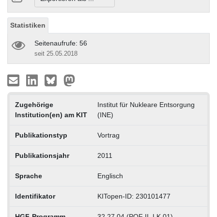
Statistiken
Seitenaufrufe: 56
seit 25.05.2018
Zugehörige
Institut für Nukleare Entsorgung
Institution(en) am KIT
(INE)
Publikationstyp
Vortrag
Publikationsjahr
2011
Sprache
Englisch
Identifikator
KITopen-ID: 230101477
HGF-Programm
32.27.04 (POF II, LK 01)