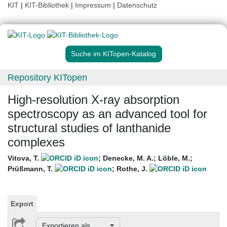
KIT
|
KIT-Bibliothek
|
Impressum
|
Datenschutz
Suche im KITopen-Katalog
Repository KITopen
High-resolution X-ray absorption
spectroscopy as an advanced tool for
structural studies of lanthanide
complexes
Vitova, T.
;
Denecke, M. A.
;
Löble, M.
;
Prüßmann, T.
;
Rothe, J.
Export
Exportieren als ...