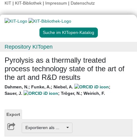
KIT
|
KIT-Bibliothek
|
Impressum
|
Datenschutz
Suche im KITopen-Katalog
Repository KITopen
Pyrolysis as a thermally treated
process technology state of the art of
the art and R&D results
Dahmen, N.
;
Funke, A.
;
Niebel, A.
;
Sauer, J.
;
Tröger, N.
;
Weirich, F.
Export
Exportieren als ...