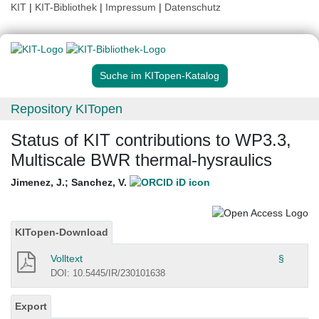
KIT
|
KIT-Bibliothek
|
Impressum
|
Datenschutz
Suche im KITopen-Katalog
Repository KITopen
Status of KIT contributions to WP3.3,
Multiscale BWR thermal-hysraulics
Jimenez, J.
;
Sanchez, V.
KITopen-Download
Volltext
§
DOI: 10.5445/IR/230101638
Export