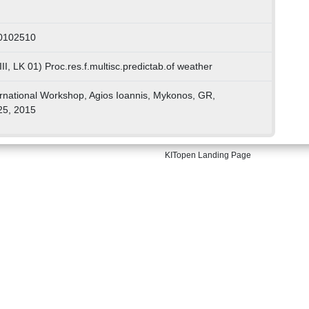
30102510
II, LK 01) Proc.res.f.multisc.predictab.of weather
rnational Workshop, Agios Ioannis, Mykonos, GR,
25, 2015
KITopen Landing Page