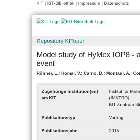
KIT
|
KIT-Bibliothek
|
Impressum
|
Datenschutz
Repository KITopen
Model study of HyMex IOP8 - a
event
Röhner, L.
;
Homar, V.
;
Carrio, D.
;
Montani, A.
;
Cor
Zugehörige Institution(en)
Institut für Me
am KIT
(IMKTRO)
KIT-Zentrum Kl
Publikationstyp
Vortrag
Publikationsjahr
2015