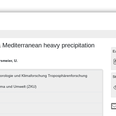
 Mediterranean heavy precipitation
E
smeier, U.
teorologie und Klimaforschung Troposphärenforschung
S
ima und Umwelt (ZKU)