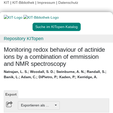
KIT
|
KIT-Bibliothek
|
Impressum
|
Datenschutz
Suche im KITopen-Katalog
Repository KITopen
Monitoring redox behaviour of actinide
ions by a combination of emmission
and NMR spectroscopy
Natrajan, L. S.
;
Woodall, S. D.
;
Swinburne, A. N.
;
Randall, S.
;
Banik, L.
;
Adam, C.
;
DiPietro, P.
;
Kaden, P.
;
Kerridge, A.
Export
Exportieren als ...