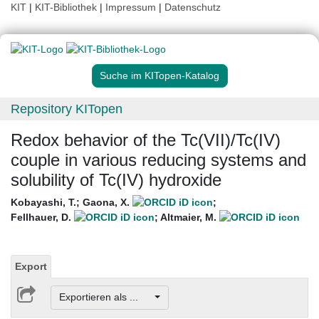
KIT
|
KIT-Bibliothek
|
Impressum
|
Datenschutz
Suche im KITopen-Katalog
Repository KITopen
Redox behavior of the Tc(VII)/Tc(IV)
couple in various reducing systems and
solubility of Tc(IV) hydroxide
Kobayashi, T.
;
Gaona, X.
;
Fellhauer, D.
;
Altmaier, M.
Export
Exportieren als ...