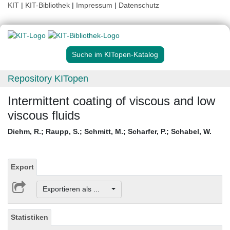
KIT
|
KIT-Bibliothek
|
Impressum
|
Datenschutz
Suche im KITopen-Katalog
Repository KITopen
Intermittent coating of viscous and low
viscous fluids
Diehm, R.
;
Raupp, S.
;
Schmitt, M.
;
Scharfer, P.
;
Schabel, W.
Export
Exportieren als ...
Statistiken