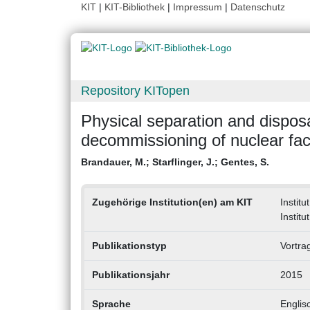
KIT
|
KIT-Bibliothek
|
Impressum
|
Datenschutz
Repository KITopen
Physical separation and dispos
decommissioning of nuclear faci
Brandauer, M.
;
Starflinger, J.
;
Gentes, S.
Zugehörige Institution(en) am KIT
Instit
Instit
Publikationstyp
Vortra
Publikationsjahr
2015
Sprache
Englis