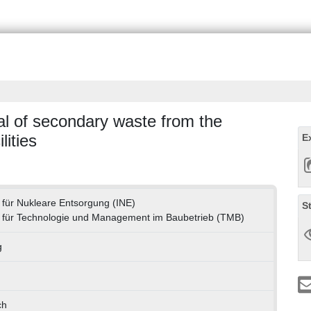
al of secondary waste from the
lities
E
ut für Nukleare Entsorgung (INE)
S
ut für Technologie und Management im Baubetrieb (TMB)
g
ch