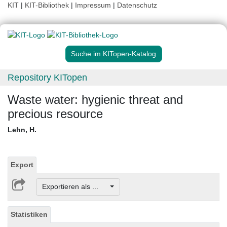
KIT
|
KIT-Bibliothek
|
Impressum
|
Datenschutz
Suche im KITopen-Katalog
Repository KITopen
Waste water: hygienic threat and
precious resource
Lehn, H.
Export
Exportieren als ...
Statistiken