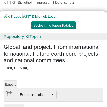
KIT
|
KIT-Bibliothek
|
Impressum
|
Datenschutz
Suche im KITopen-Katalog
Repository KITopen
Global land project. From international
to national: Future earth core projects
and national committees
Fürst, C.
;
Suni, T.
Export
Exportieren als ...