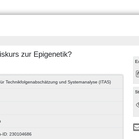
iskurs zur Epigenetik?
E
t für Technikfolgenabschätzung und Systemanalyse (ITAS)
S
h
n-ID: 230104686