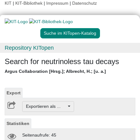
KIT
|
KIT-Bibliothek
|
Impressum
|
Datenschutz
Suche im KITopen-Katalog
Repository KITopen
Search for neutrinoless tau decays
Argus Collaboration [Hrsg.]
;
Albrecht, H.
;
[u. a.]
Export
Exportieren als ...
Statistiken
Seitenaufrufe: 45