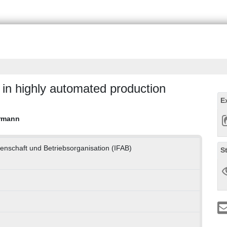
 in highly automated production
E
ermann
ssenschaft und Betriebsorganisation (IFAB)
S