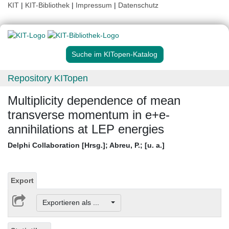
KIT
|
KIT-Bibliothek
|
Impressum
|
Datenschutz
Suche im KITopen-Katalog
Repository KITopen
Multiplicity dependence of mean
transverse momentum in e+e-
annihilations at LEP energies
Delphi Collaboration [Hrsg.]
;
Abreu, P.
;
[u. a.]
Export
Exportieren als ...