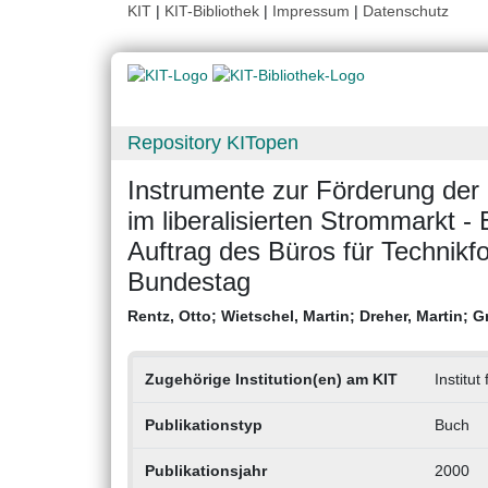
KIT
|
KIT-Bibliothek
|
Impressum
|
Datenschutz
Repository KITopen
Instrumente zur Förderung der 
im liberalisierten Strommarkt 
Auftrag des Büros für Technik
Bundestag
Rentz, Otto
;
Wietschel, Martin
;
Dreher, Martin
;
G
Zugehörige Institution(en) am KIT
Institut
Publikationstyp
Buch
Publikationsjahr
2000