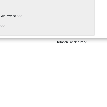
h
n-ID: 23192000
2000.
KITopen Landing Page