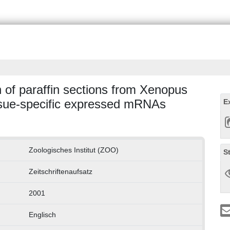
 of paraffin sections from Xenopus
issue-specific expressed mRNAs
E
Zoologisches Institut (ZOO)
S
Zeitschriftenaufsatz
2001
Englisch