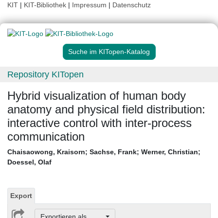
KIT
|
KIT-Bibliothek
|
Impressum
|
Datenschutz
Suche im KITopen-Katalog
Repository KITopen
Hybrid visualization of human body
anatomy and physical field distribution:
interactive control with inter-process
communication
Chaisaowong, Kraisorn
;
Sachse, Frank
;
Werner, Christian
;
Doessel, Olaf
Export
Exportieren als ...