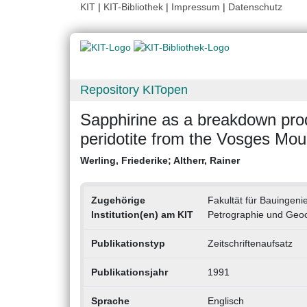
KIT
|
KIT-Bibliothek
|
Impressum
|
Datenschutz
Repository KITopen
Sapphirine as a breakdown prod
peridotite from the Vosges Mou
Werling, Friederike
;
Altherr, Rainer
Zugehörige
Fakultät für Bauingeni
Institution(en) am KIT
Petrographie und Geoc
Publikationstyp
Zeitschriftenaufsatz
Publikationsjahr
1991
Sprache
Englisch