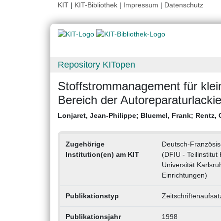
KIT
|
KIT-Bibliothek
|
Impressum
|
Datenschutz
Repository KITopen
Stoffstrommanagement für klei
Bereich der Autoreparaturlacki
Lonjaret, Jean-Philippe
;
Bluemel, Frank
;
Rentz, 
Zugehörige
Deutsch-Französisch
Institution(en) am KIT
(DFIU - Teilinstitut
Universität Karlsru
Einrichtungen)
Publikationstyp
Zeitschriftenaufsat
Publikationsjahr
1998