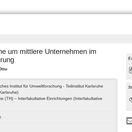
ne um mittlere Unternehmen im
erung
E
Otto
es Institut für Umweltforschung - Teilinstitut Karlsruhe
S
 Karlsruhe)
he (TH) – Interfakultative Einrichtungen (Interfakultative
z