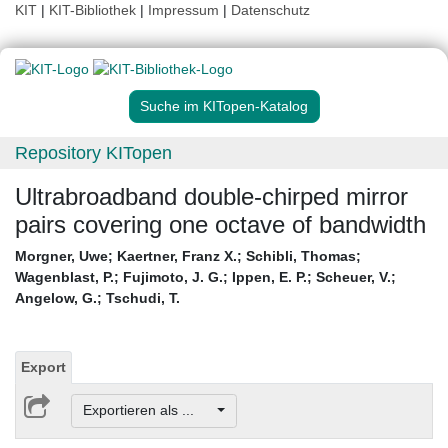
KIT
|
KIT-Bibliothek
|
Impressum
|
Datenschutz
Suche im KITopen-Katalog
Repository KITopen
Ultrabroadband double-chirped mirror
pairs covering one octave of bandwidth
Morgner, Uwe
;
Kaertner, Franz X.
;
Schibli, Thomas
;
Wagenblast, P.
;
Fujimoto, J. G.
;
Ippen, E. P.
;
Scheuer, V.
;
Angelow, G.
;
Tschudi, T.
Export
Exportieren als ...