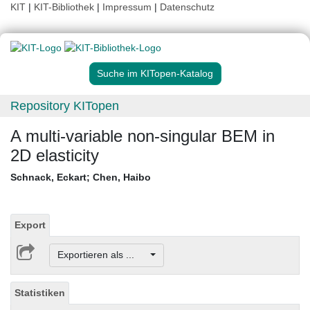
KIT
|
KIT-Bibliothek
|
Impressum
|
Datenschutz
Suche im KITopen-Katalog
Repository KITopen
A multi-variable non-singular BEM in
2D elasticity
Schnack, Eckart
;
Chen, Haibo
Export
Exportieren als ...
Statistiken