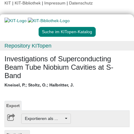
KIT
|
KIT-Bibliothek
|
Impressum
|
Datenschutz
Suche im KITopen-Katalog
Repository KITopen
Investigations of Superconducting
Beam Tube Niobium Cavities at S-
Band
Kneisel, P.
;
Stoltz, O.
;
Halbritter, J.
Export
Exportieren als ...