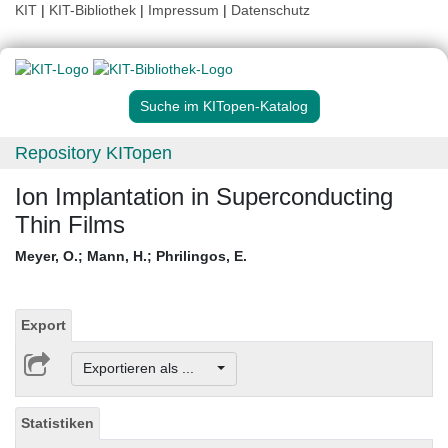
KIT
|
KIT-Bibliothek
|
Impressum
|
Datenschutz
Suche im KITopen-Katalog
Repository KITopen
Ion Implantation in Superconducting
Thin Films
Meyer, O.
;
Mann, H.
;
Phrilingos, E.
Export
Exportieren als ...
Statistiken