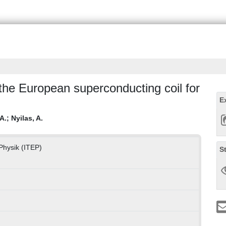
the European superconducting coil for
E
 A.
;
Nyilas, A.
 Physik (ITEP)
S