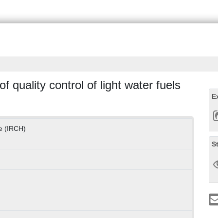
quality control of light water fuels
E
ie (IRCH)
S