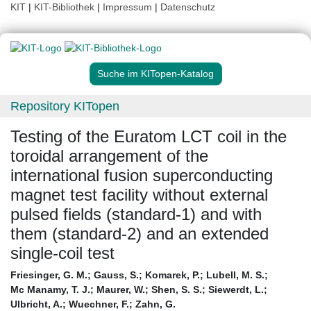
KIT
|
KIT-Bibliothek
|
Impressum
|
Datenschutz
Suche im KITopen-Katalog
Repository KITopen
Testing of the Euratom LCT coil in the
toroidal arrangement of the
international fusion superconducting
magnet test facility without external
pulsed fields (standard-1) and with
them (standard-2) and an extended
single-coil test
Friesinger, G. M.
;
Gauss, S.
;
Komarek, P.
;
Lubell, M. S.
;
Mc Manamy, T. J.
;
Maurer, W.
;
Shen, S. S.
;
Siewerdt, L.
;
Ulbricht, A.
;
Wuechner, F.
;
Zahn, G.