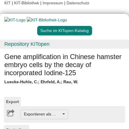
KIT
|
KIT-Bibliothek
|
Impressum
|
Datenschutz
Suche im KITopen-Katalog
Repository KITopen
Gene amplification in Chinese hamster
embryo cells by the decay of
incorporated Iodine-125
Luecke-Huhle, C.
;
Ehrfeld, A.
;
Rau, W.
Export
Exportieren als ...