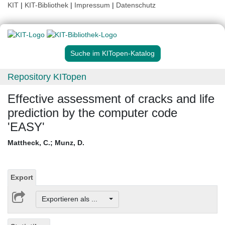
KIT
|
KIT-Bibliothek
|
Impressum
|
Datenschutz
Suche im KITopen-Katalog
Repository KITopen
Effective assessment of cracks and life
prediction by the computer code
'EASY'
Mattheck, C.
;
Munz, D.
Export
Exportieren als ...