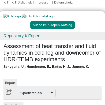
KIT
|
KIT-Bibliothek
|
Impressum
|
Datenschutz
Suche im KITopen-Katalog
Repository KITopen
Assessment of heat transfer and fluid
dynamics in cold leg and downcomer of
HDR-TEMB experiments
Schygulla, U.
;
Hansjosten, E.
;
Bader, H. J.
;
Jansen, K.
Export
Exportieren als ...