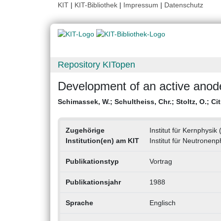
KIT
|
KIT-Bibliothek
|
Impressum
|
Datenschutz
Repository KITopen
Development of an active anode
Schimassek, W.
;
Schultheiss, Chr.
;
Stoltz, O.
;
Cit
Zugehörige
Institut für Kernphysik 
Institution(en) am KIT
Institut für Neutronen
Publikationstyp
Vortrag
Publikationsjahr
1988
Sprache
Englisch