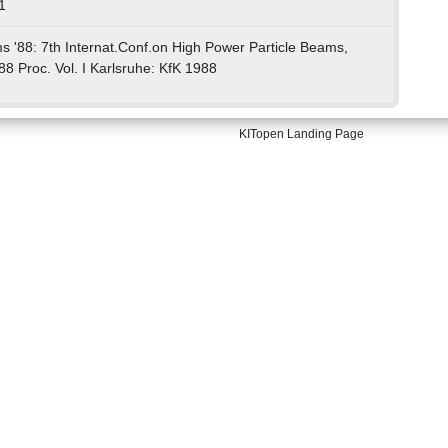
1
s '88: 7th Internat.Conf.on High Power Particle Beams,
88 Proc. Vol. I Karlsruhe: KfK 1988
KITopen Landing Page