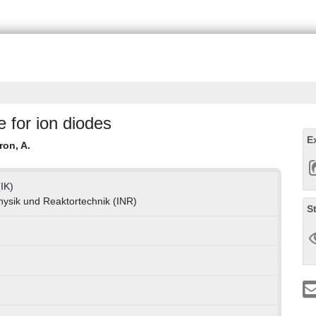
 for ion diodes
E
ron, A.
(IK)
physik und Reaktortechnik (INR)
S