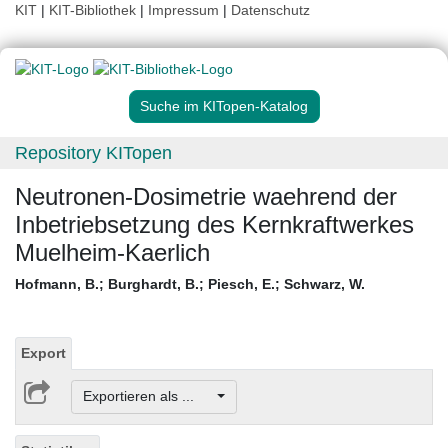
KIT
|
KIT-Bibliothek
|
Impressum
|
Datenschutz
Suche im KITopen-Katalog
Repository KITopen
Neutronen-Dosimetrie waehrend der
Inbetriebsetzung des Kernkraftwerkes
Muelheim-Kaerlich
Hofmann, B.
;
Burghardt, B.
;
Piesch, E.
;
Schwarz, W.
Export
Exportieren als ...