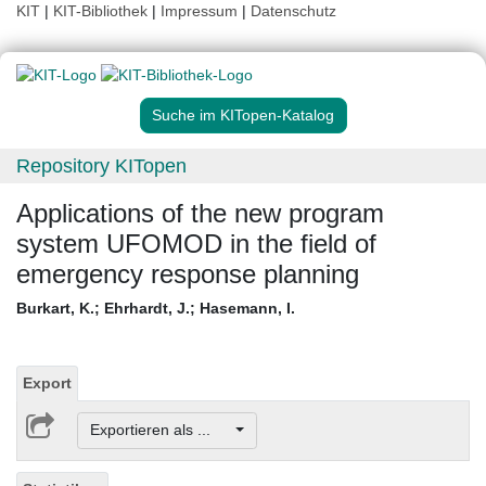
KIT
|
KIT-Bibliothek
|
Impressum
|
Datenschutz
Suche im KITopen-Katalog
Repository KITopen
Applications of the new program
system UFOMOD in the field of
emergency response planning
Burkart, K.
;
Ehrhardt, J.
;
Hasemann, I.
Export
Exportieren als ...