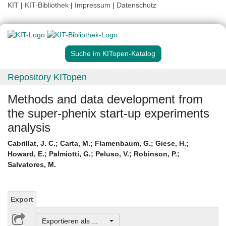
KIT
|
KIT-Bibliothek
|
Impressum
|
Datenschutz
Suche im KITopen-Katalog
Repository KITopen
Methods and data development from
the super-phenix start-up experiments
analysis
Cabrillat, J. C.
;
Carta, M.
;
Flamenbaum, G.
;
Giese, H.
;
Howard, E.
;
Palmiotti, G.
;
Peluso, V.
;
Robinson, P.
;
Salvatores, M.
Export
Exportieren als ...