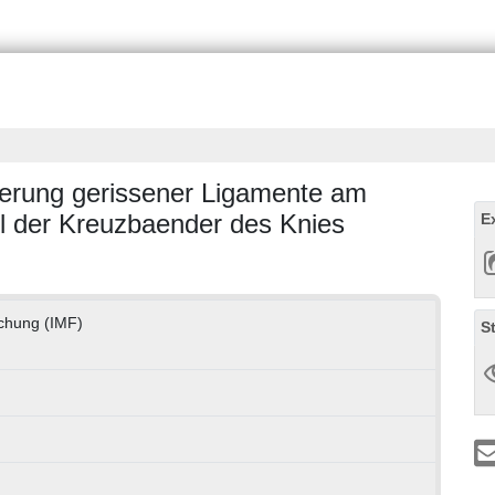
xierung gerissener Ligamente am
el der Kreuzbaender des Knies
E
rschung (IMF)
S