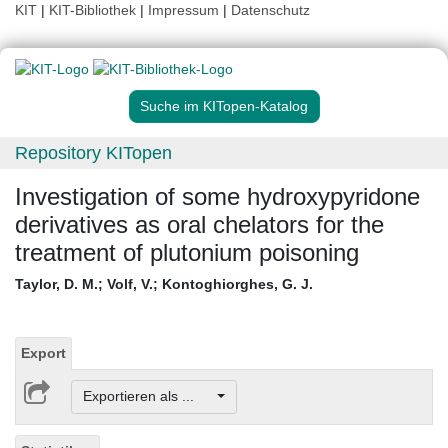
KIT
|
KIT-Bibliothek
|
Impressum
|
Datenschutz
Suche im KITopen-Katalog
Repository KITopen
Investigation of some hydroxypyridone
derivatives as oral chelators for the
treatment of plutonium poisoning
Taylor, D. M.
;
Volf, V.
;
Kontoghiorghes, G. J.
Export
Exportieren als ...