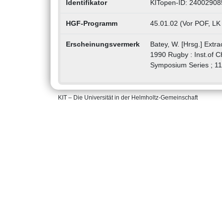
Identifikator
KITopen-ID: 24002908
HGF-Programm
45.01.02 (Vor POF, LK
Erscheinungsvermerk
Batey, W. [Hrsg.] Extr
1990 Rugby : Inst.of C
Symposium Series ; 11
KIT – Die Universität in der Helmholtz-Gemeinschaft