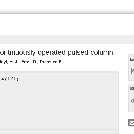
continuously operated pulsed column
E
leyl, H. J.
;
Ertel, D.
;
Dressler, P.
mie (IHCH)
S