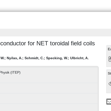
nductor for NET toroidal field coils
E
 W.
;
Nyilas, A.
;
Schmidt, C.
;
Specking, W.
;
Ulbricht, A.
 Physik (ITEP)
S