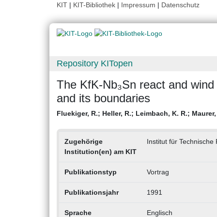
KIT
|
KIT-Bibliothek
|
Impressum
|
Datenschutz
Repository KITopen
The KfK-Nb₃Sn react and wind co
and its boundaries
Fluekiger, R.
;
Heller, R.
;
Leimbach, K. R.
;
Maurer,
Zugehörige
Institut für Technische
Institution(en) am KIT
Publikationstyp
Vortrag
Publikationsjahr
1991
Sprache
Englisch