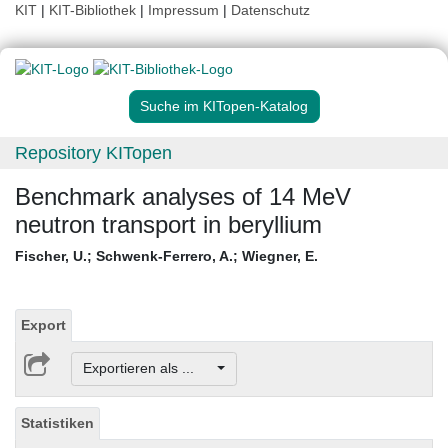
KIT
|
KIT-Bibliothek
|
Impressum
|
Datenschutz
Suche im KITopen-Katalog
Repository KITopen
Benchmark analyses of 14 MeV
neutron transport in beryllium
Fischer, U.
;
Schwenk-Ferrero, A.
;
Wiegner, E.
Export
Exportieren als ...
Statistiken