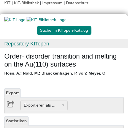
KIT
|
KIT-Bibliothek
|
Impressum
|
Datenschutz
Suche im KITopen-Katalog
Repository KITopen
Order- disorder transition and melting
on the Au(110) surfaces
Hoss, A.
;
Nold, M.
;
Blanckenhagen, P. von
;
Meyer, O.
Export
Exportieren als ...
Statistiken