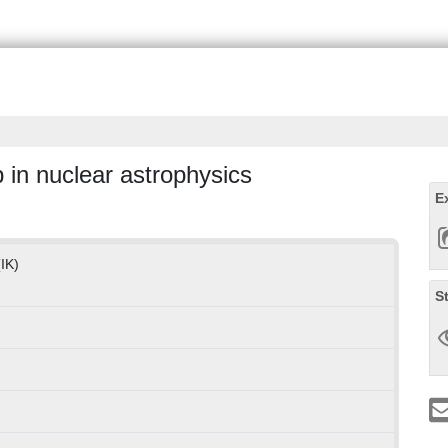
 in nuclear astrophysics
E
(IK)
S