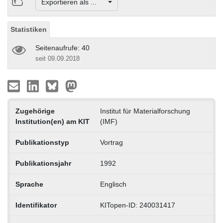
Exportieren als ...
Statistiken
Seitenaufrufe: 40
seit 09.09.2018
Zugehörige
Institut für Materialforschung
Institution(en) am KIT
(IMF)
Publikationstyp
Vortrag
Publikationsjahr
1992
Sprache
Englisch
Identifikator
KITopen-ID: 240031417