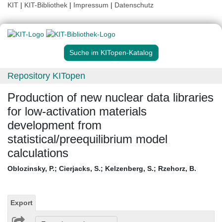
KIT
|
KIT-Bibliothek
|
Impressum
|
Datenschutz
Suche im KITopen-Katalog
Repository KITopen
Production of new nuclear data libraries
for low-activation materials
development from
statistical/preequilibrium model
calculations
Oblozinsky, P.
;
Cierjacks, S.
;
Kelzenberg, S.
;
Rzehorz, B.
Export