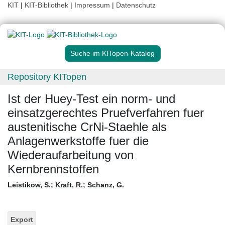
KIT
|
KIT-Bibliothek
|
Impressum
|
Datenschutz
Suche im KITopen-Katalog
Repository KITopen
Ist der Huey-Test ein norm- und
einsatzgerechtes Pruefverfahren fuer
austenitische CrNi-Staehle als
Anlagenwerkstoffe fuer die
Wiederaufarbeitung von
Kernbrennstoffen
Leistikow, S.
;
Kraft, R.
;
Schanz, G.
Export