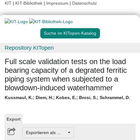
KIT
|
KIT-Bibliothek
|
Impressum
|
Datenschutz
Suche im KITopen-Katalog
Repository KITopen
Full scale validation tests on the load
bearing capacity of a degrated ferritic
piping system when subjected to a
blowdown-induced waterhammer
Kussmaul, K.
;
Diem, H.
;
Kobes, E.
;
Brosi, S.
;
Schrammel, D.
Export
Exportieren als ...