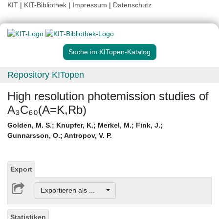
KIT
|
KIT-Bibliothek
|
Impressum
|
Datenschutz
Suche im KITopen-Katalog
Repository KITopen
High resolution photemission studies of
A₃C₆₀(A=K,Rb)
Golden, M. S.
;
Knupfer, K.
;
Merkel, M.
;
Fink, J.
;
Gunnarsson, O.
;
Antropov, V. P.
Export
Exportieren als ...
Statistiken