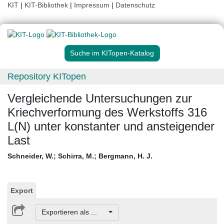
KIT
|
KIT-Bibliothek
|
Impressum
|
Datenschutz
Suche im KITopen-Katalog
Repository KITopen
Vergleichende Untersuchungen zur
Kriechverformung des Werkstoffs 316
L(N) unter konstanter und ansteigender
Last
Schneider, W.
;
Schirra, M.
;
Bergmann, H. J.
Export
Exportieren als ...