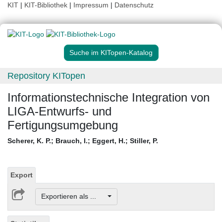
KIT
|
KIT-Bibliothek
|
Impressum
|
Datenschutz
Suche im KITopen-Katalog
Repository KITopen
Informationstechnische Integration von
LIGA-Entwurfs- und
Fertigungsumgebung
Scherer, K. P.
;
Brauch, I.
;
Eggert, H.
;
Stiller, P.
Export
Exportieren als ...