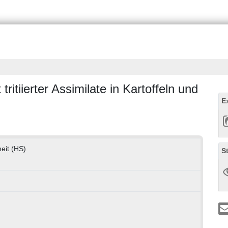
itiierter Assimilate in Kartoffeln und
E
eit (HS)
S