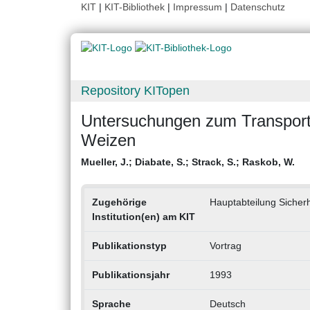
KIT
|
KIT-Bibliothek
|
Impressum
|
Datenschutz
Repository KITopen
Untersuchungen zum Transport tr
Weizen
Mueller, J.
;
Diabate, S.
;
Strack, S.
;
Raskob, W.
Zugehörige
Hauptabteilung Sicherh
Institution(en) am KIT
Publikationstyp
Vortrag
Publikationsjahr
1993
Sprache
Deutsch